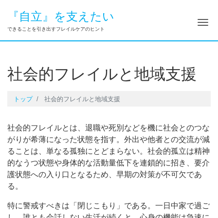
『自立』を支えたい
ナ
できることを引き出すフレイルケアのヒント
社会的フレイルと地域支援
トップ
社会的フレイルと地域支援
社会的フレイルとは、退職や死別などを機に社会とのつな
がりが希薄になった状態を指す。外出や他者との交流が減
ることは、単なる孤独にとどまらない。社会的孤立は精神
的なうつ状態や身体的な活動量低下を連鎖的に招き、要介
護状態への入り口となるため、早期の対策が不可欠であ
る。
特に警戒すべきは「閉じこもり」である。一日中家で過ご
し、誰とも会話しない生活が続くと、心身の機能は急速に