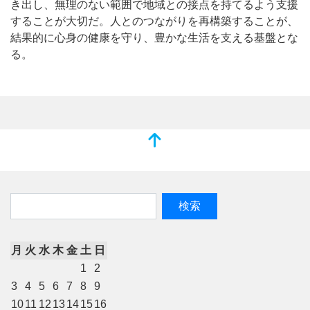
き出し、無理のない範囲で地域との接点を持てるよう支援
することが大切だ。人とのつながりを再構築することが、
結果的に心身の健康を守り、豊かな生活を支える基盤とな
る。
月
火
水
木
金
土
日
1
2
3
4
5
6
7
8
9
10
11
12
13
14
15
16